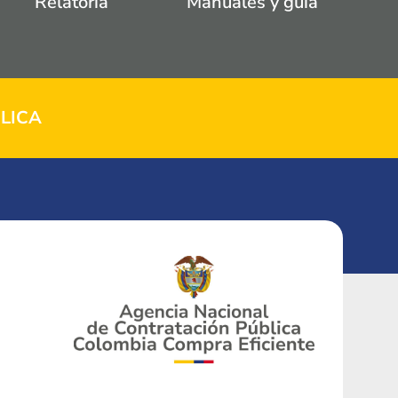
Relatoria
Manuales y guía
LICA