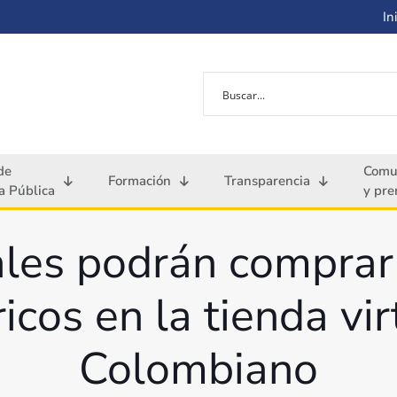
Ini
de
Comu
Formación
Transparencia
 Pública
y pre
ales podrán compra
icos en la tienda vi
Colombiano