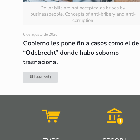
Dollar bills are not accepted as bribes by
businesspeople. Concepts of anti-bribery and anti-
corruption
6 de agosto de 2026
Gobierno les pone fin a casos como el de
“Odebrecht” donde hubo soborno
trasnacional
Leer más