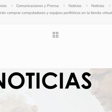
nicio
Comunicaciones y Prensa
Noticias
Noticias
rán comprar computadores y equipos periféricos en la tienda virtu