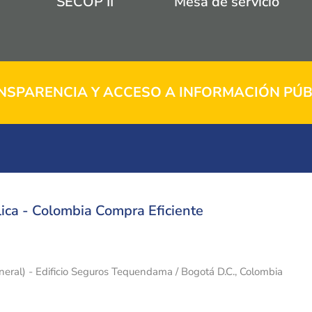
SECOP II
Mesa de servicio
NSPARENCIA Y ACCESO A INFORMACIÓN PÚB
ica - Colombia Compra Eficiente
eneral) - Edificio Seguros Tequendama / Bogotá D.C., Colombia