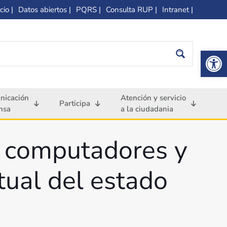
cio |
Datos abiertos |
PQRS |
Consulta RUP |
Intranet |
Op
nicación
Atención y servicio
Participa
nsa
a la ciudadania
r computadores y
rtual del estado