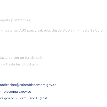
soporte plataformas)
 – hasta las 7:00 p.m. y sábados desde 8:00 a.m. - hasta 12:00 p.m
tactarse con un funcionario)
. – hasta las 04:00 p.m.
eradicacion@colombiacompra.gov.co
lombiacompra.gov.co
ra.gov.co
-
Formulario PQRSD