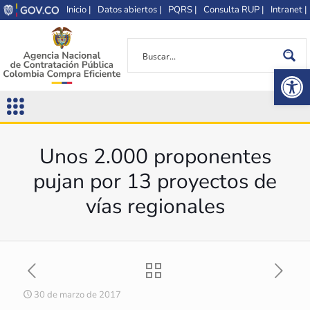
Inicio |
Datos abiertos |
PQRS |
Consulta RUP |
Intranet |
Op
Unos 2.000 proponentes
pujan por 13 proyectos de
vías regionales
30 de marzo de 2017