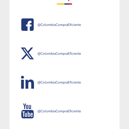
@ColombiaCompraEficiente
@ColombiaCompraEficiente
@ColombiaCompraEficiente
@ColombiaCompraEficiente