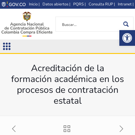
Inicio |
Datos abiertos |
PQRS |
Consulta RUP |
Intranet |
Op
Acreditación de la
formación académica en los
procesos de contratación
estatal