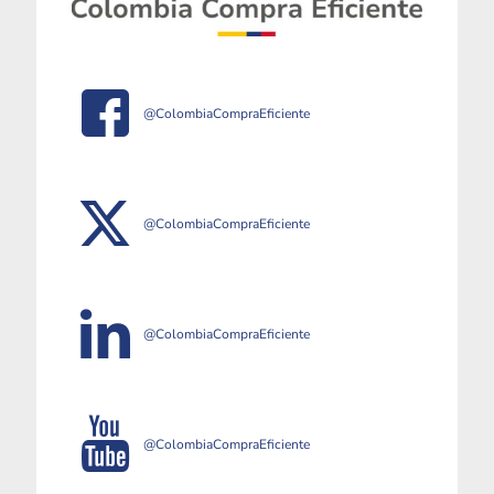
@ColombiaCompraEficiente
@ColombiaCompraEficiente
@ColombiaCompraEficiente
@ColombiaCompraEficiente