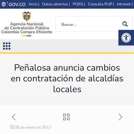
Inicio |
Datos abiertos |
PQRS |
Consulta RUP |
Intranet |
Op
Peñalosa anuncia cambios
en contratación de alcaldías
locales
30 de enero de 2017