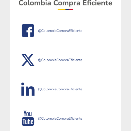
@ColombiaCompraEficiente
@ColombiaCompraEficiente
@ColombiaCompraEficiente
@ColombiaCompraEficiente