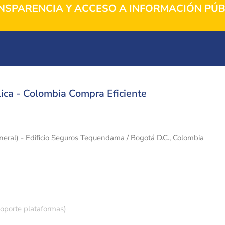
NSPARENCIA Y ACCESO A INFORMACIÓN PÚB
ica - Colombia Compra Eficiente
eneral) - Edificio Seguros Tequendama / Bogotá D.C., Colombia
soporte plataformas)