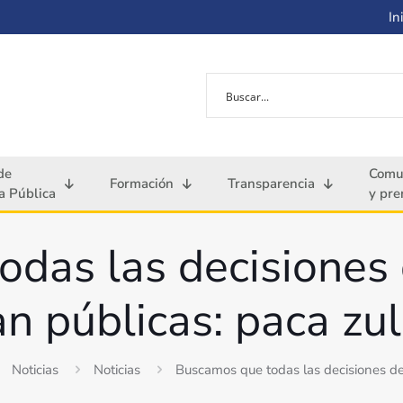
Ini
de
Comu
Formación
Transparencia
 Pública
y pre
das las decisiones 
n públicas: paca zu
Noticias
Noticias
Buscamos que todas las decisiones de 