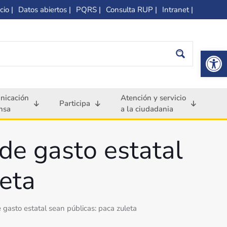
cio |
Datos abiertos |
PQRS |
Consulta RUP |
Intranet |
Op
nicación
Atención y servicio
Participa
nsa
a la ciudadania
de gasto estatal
leta
gasto estatal sean públicas: paca zuleta