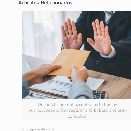
Artículos Relacionados
Dollar bills are not accepted as bribes by
businesspeople. Concepts of anti-bribery and anti-
corruption
6 de agosto de 2026