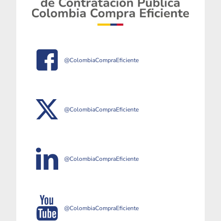
@ColombiaCompraEficiente
@ColombiaCompraEficiente
@ColombiaCompraEficiente
@ColombiaCompraEficiente