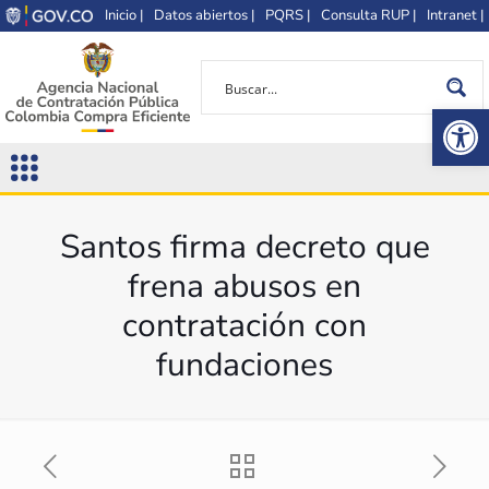
Inicio |
Datos abiertos |
PQRS |
Consulta RUP |
Intranet |
Op
Santos firma decreto que
frena abusos en
contratación con
fundaciones