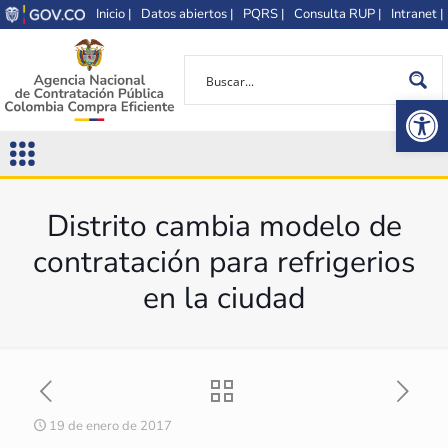
Inicio |
Datos abiertos |
PQRS |
Consulta RUP |
Intranet |
Op
Distrito cambia modelo de
contratación para refrigerios
en la ciudad
19 de enero de 2017