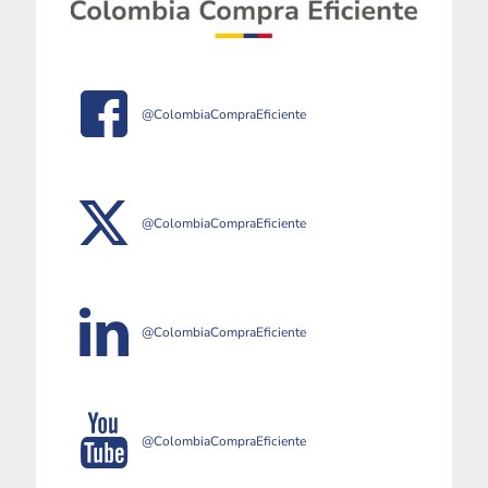
@ColombiaCompraEficiente
@ColombiaCompraEficiente
@ColombiaCompraEficiente
@ColombiaCompraEficiente