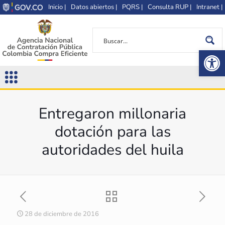
Inicio |
Datos abiertos |
PQRS |
Consulta RUP |
Intranet |
Op
Entregaron millonaria
dotación para las
autoridades del huila
28 de diciembre de 2016