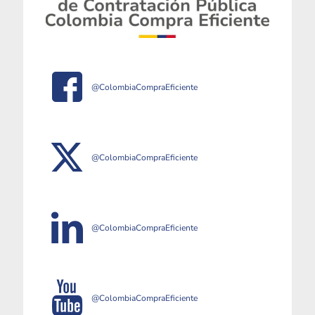
@ColombiaCompraEficiente
@ColombiaCompraEficiente
@ColombiaCompraEficiente
@ColombiaCompraEficiente