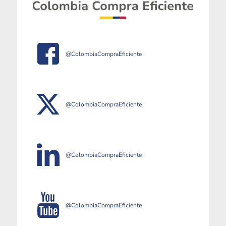
@ColombiaCompraEficiente
@ColombiaCompraEficiente
@ColombiaCompraEficiente
@ColombiaCompraEficiente