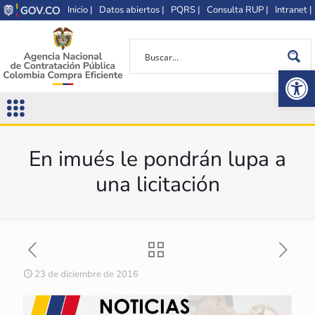
Inicio |
Datos abiertos |
PQRS |
Consulta RUP |
Intranet |
Op
En imués le pondrán lupa a
una licitación
23 de diciembre de 2016