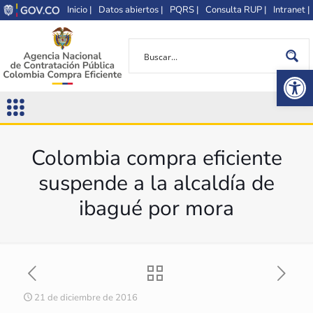
Inicio |
Datos abiertos |
PQRS |
Consulta RUP |
Intranet |
Op
Colombia compra eficiente
suspende a la alcaldía de
ibagué por mora
21 de diciembre de 2016