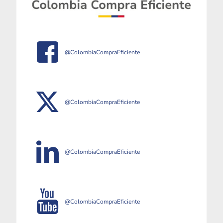
@ColombiaCompraEficiente
@ColombiaCompraEficiente
@ColombiaCompraEficiente
@ColombiaCompraEficiente