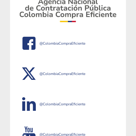
@ColombiaCompraEficiente
@ColombiaCompraEficiente
@ColombiaCompraEficiente
@ColombiaCompraEficiente