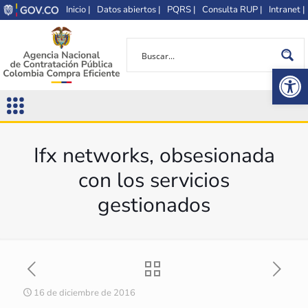
Inicio |
Datos abiertos |
PQRS |
Consulta RUP |
Intranet |
Op
Ifx networks, obsesionada
con los servicios
gestionados
16 de diciembre de 2016