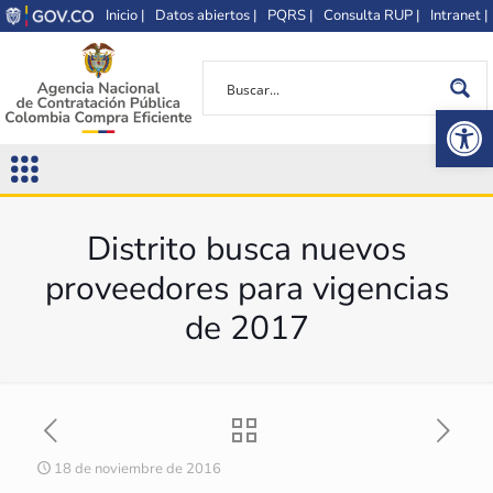
Inicio |
Datos abiertos |
PQRS |
Consulta RUP |
Intranet |
Op
Distrito busca nuevos
proveedores para vigencias
de 2017
18 de noviembre de 2016