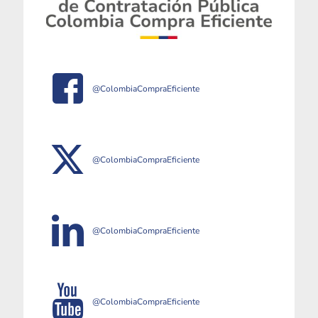
@ColombiaCompraEficiente
@ColombiaCompraEficiente
@ColombiaCompraEficiente
@ColombiaCompraEficiente