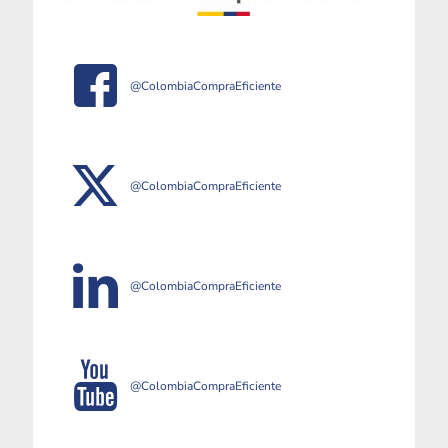
@ColombiaCompraEficiente
@ColombiaCompraEficiente
@ColombiaCompraEficiente
@ColombiaCompraEficiente