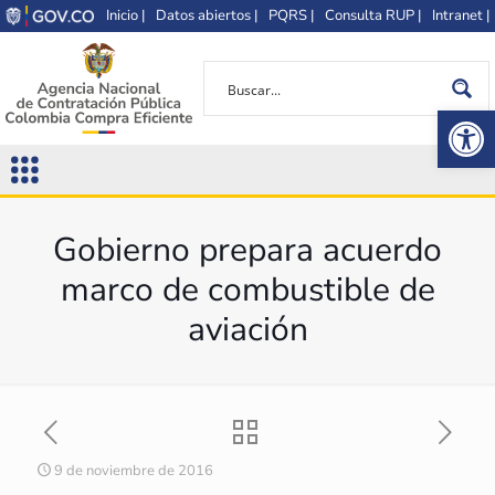
Inicio |
Datos abiertos |
PQRS |
Consulta RUP |
Intranet |
Op
Gobierno prepara acuerdo
marco de combustible de
aviación
9 de noviembre de 2016