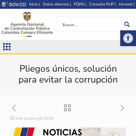
Inicio |
Datos abiertos |
PQRS |
Consulta RUP |
Intranet |
Op
Pliegos únicos, solución
para evitar la corrupción
4 de octubre de 2016