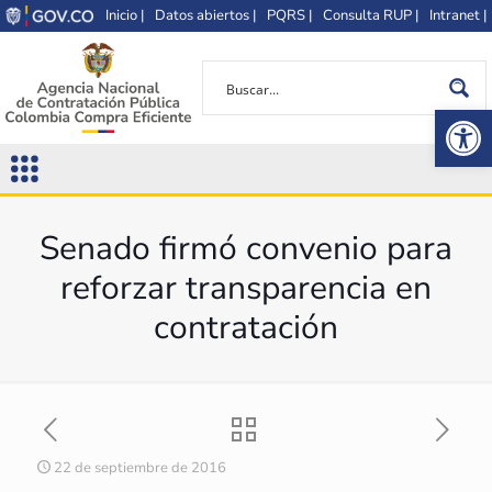
Inicio |
Datos abiertos |
PQRS |
Consulta RUP |
Intranet |
Op
Senado firmó convenio para
reforzar transparencia en
contratación
22 de septiembre de 2016