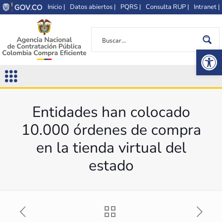
Inicio |
Datos abiertos |
PQRS |
Consulta RUP |
Intranet |
Op
Entidades han colocado
10.000 órdenes de compra
en la tienda virtual del
estado