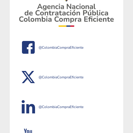
@ColombiaCompraEficiente
@ColombiaCompraEficiente
@ColombiaCompraEficiente