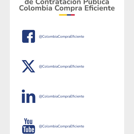
@ColombiaCompraEficiente
@ColombiaCompraEficiente
@ColombiaCompraEficiente
@ColombiaCompraEficiente