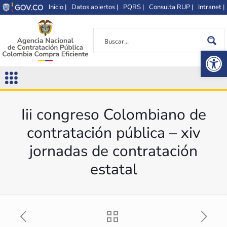
Inicio |
Datos abiertos |
PQRS |
Consulta RUP |
Intranet |
Op
Iii congreso Colombiano de
contratación pública – xiv
jornadas de contratación
estatal