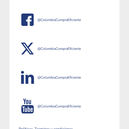
@ColombiaCompraEficiente
@ColombiaCompraEficiente
@ColombiaCompraEficiente
@ColombiaCompraEficiente