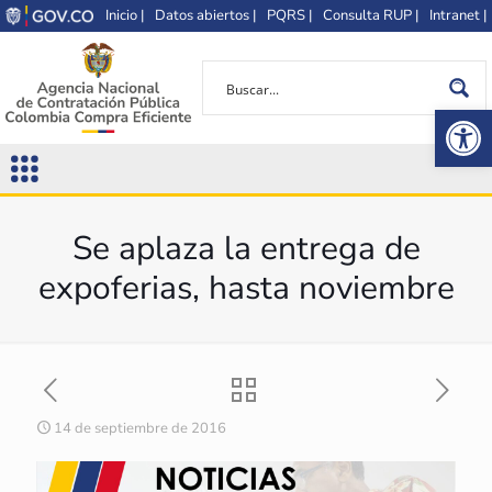
Inicio |
Datos abiertos |
PQRS |
Consulta RUP |
Intranet |
Op
Se aplaza la entrega de
expoferias, hasta noviembre
14 de septiembre de 2016