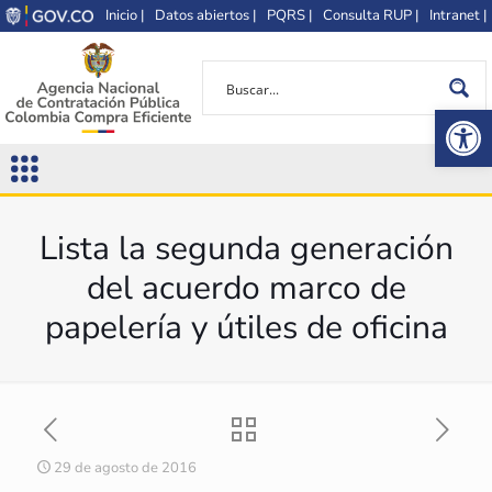
Inicio |
Datos abiertos |
PQRS |
Consulta RUP |
Intranet |
Op
Lista la segunda generación
del acuerdo marco de
papelería y útiles de oficina
29 de agosto de 2016