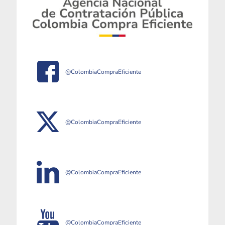
@ColombiaCompraEficiente
@ColombiaCompraEficiente
@ColombiaCompraEficiente
@ColombiaCompraEficiente