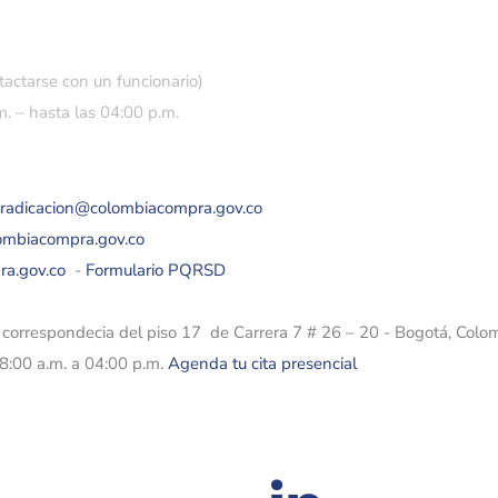
tactarse con un funcionario)
. – hasta las 04:00 p.m.
eradicacion@colombiacompra.gov.co
lombiacompra.gov.co
ra.gov.co
-
Formulario PQRSD
e correspondecia del piso 17 de Carrera 7 # 26 – 20 - Bogotá, Colo
08:00 a.m. a 04:00 p.m.
Agenda tu cita presencial