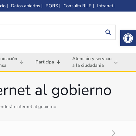
cio |
Datos abiertos |
PQRS |
Consulta RUP |
Intranet |
Op
nicación
Atención y servicio
Participa
nsa
a la ciudadania
rnet al gobierno
nderán internet al gobierno