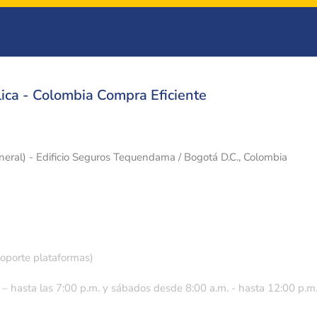
ica - Colombia Compra Eficiente
eneral) - Edificio Seguros Tequendama / Bogotá D.C., Colombia
soporte plataformas)
 – hasta las 7:00 p.m. y sábados desde 8:00 a.m. - hasta 12:00 p.m