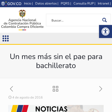
Inicio |
Datos abiertos |
PQRS |
Consulta RUP |
Intranet |
Op
Un mes más sin el pae para
bachillerato
4 de agosto de 2016