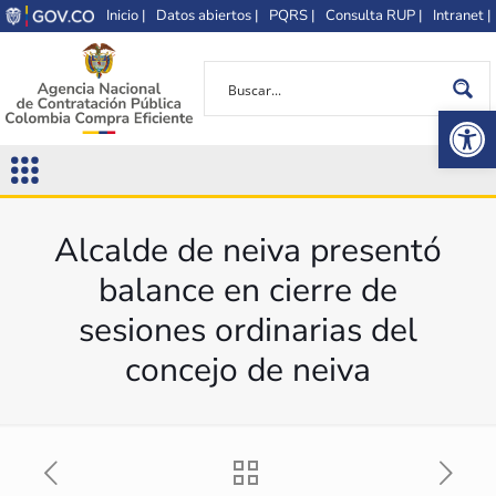
Inicio |
Datos abiertos |
PQRS |
Consulta RUP |
Intranet |
Op
Alcalde de neiva presentó
balance en cierre de
sesiones ordinarias del
concejo de neiva