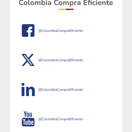
@ColombiaCompraEficiente
@ColombiaCompraEficiente
@ColombiaCompraEficiente
@ColombiaCompraEficiente