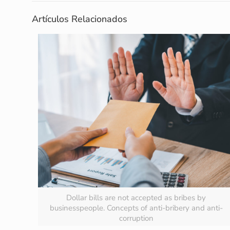
Artículos Relacionados
Dollar bills are not accepted as bribes by
businesspeople. Concepts of anti-bribery and anti-
corruption