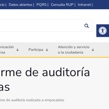
cio |
Datos abiertos |
PQRS |
Consulta RUP |
Intranet |
Op
nicación
Atención y servicio
Participa
nsa
a la ciudadania
orme de auditoría
as
orme de auditoría realizada a empocaldas