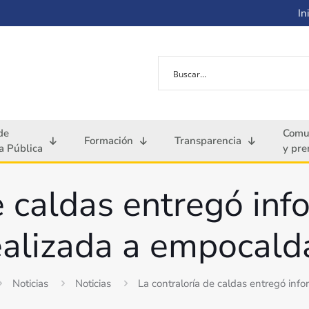
Ini
de
Comu
Formación
Transparencia
 Pública
y pre
e caldas entregó inf
ealizada a empocald
Noticias
Noticias
La contraloría de caldas entregó inf