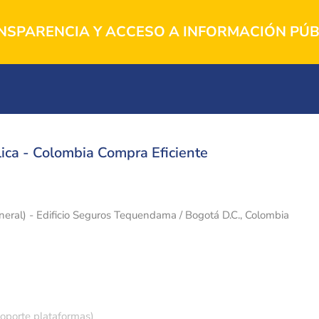
NSPARENCIA Y ACCESO A INFORMACIÓN PÚB
ica - Colombia Compra Eficiente
eneral) - Edificio Seguros Tequendama / Bogotá D.C., Colombia
soporte plataformas)