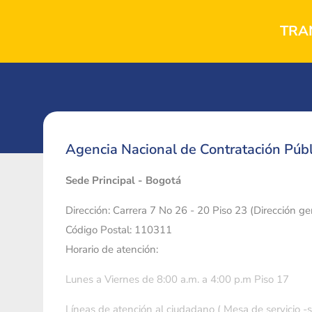
TRA
Agencia Nacional de Contratación Públ
Sede Principal - Bogotá
Dirección: Carrera 7 No 26 - 20 Piso 23 (Dirección g
Código Postal: 110311
Horario de atención:
Lunes a Viernes de 8:00 a.m. a 4:00 p.m Piso 17
Líneas de atención al ciudadano ( Mesa de servicio -