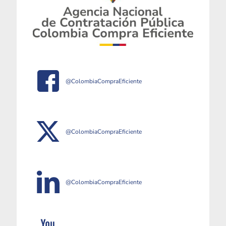
@ColombiaCompraEficiente
@ColombiaCompraEficiente
@ColombiaCompraEficiente