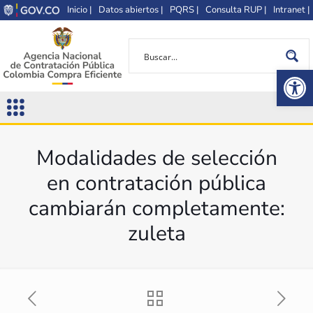
Inicio |
Datos abiertos |
PQRS |
Consulta RUP |
Intranet |
Op
Modalidades de selección
en contratación pública
cambiarán completamente:
zuleta