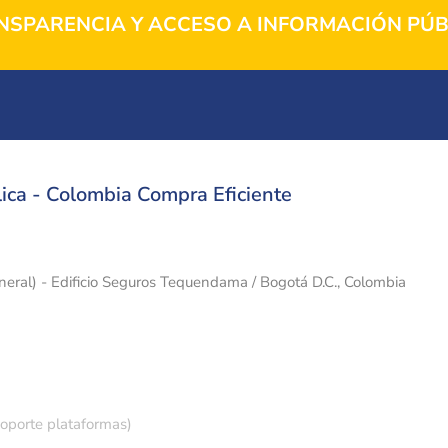
NSPARENCIA Y ACCESO A INFORMACIÓN PÚB
ica - Colombia Compra Eficiente
eneral) - Edificio Seguros Tequendama / Bogotá D.C., Colombia
soporte plataformas)