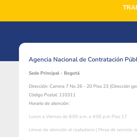
TRA
Agencia Nacional de Contratación Públ
Sede Principal - Bogotá
Dirección: Carrera 7 No 26 - 20 Piso 23 (Dirección g
Código Postal: 110311
Horario de atención:
Lunes a Viernes de 8:00 a.m. a 4:00 p.m Piso 17
Líneas de atención al ciudadano ( Mesa de servicio -