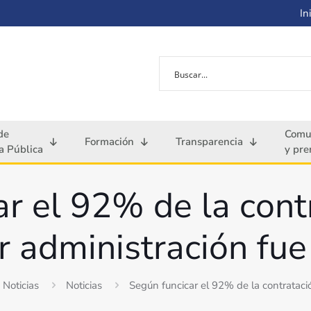
Ini
de
Comu
Formación
Transparencia
 Pública
y pre
r el 92% de la cont
r administración fue
Noticias
Noticias
Según funcicar el 92% de la contratació