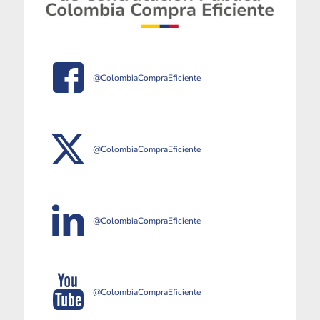
@ColombiaCompraEficiente
@ColombiaCompraEficiente
@ColombiaCompraEficiente
@ColombiaCompraEficiente