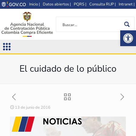
Inicio |
Datos abiertos |
PQRS |
Consulta RUP |
Intranet |
Op
El cuidado de lo público
13 de junio de 2016