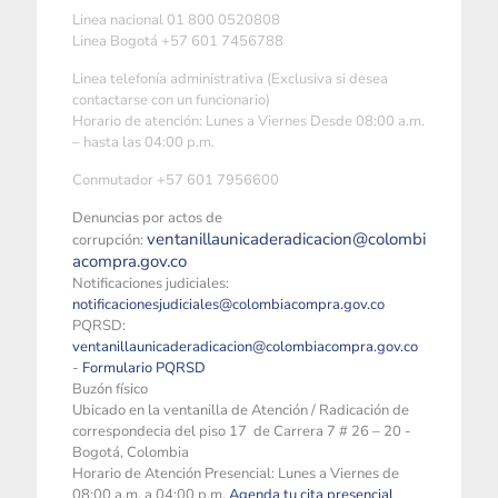
Linea nacional 01 800 0520808
Linea Bogotá +57 601 7456788
Linea telefonía administrativa (Exclusiva si desea
contactarse con un funcionario)
Horario de atención: Lunes a Viernes Desde 08:00 a.m.
– hasta las 04:00 p.m.
Conmutador +57 601 7956600
Denuncias por actos de
ventanillaunicaderadicacion@colombi
corrupción:
acompra.gov.co
Notificaciones judiciales:
notificacionesjudiciales@colombiacompra.gov.co
PQRSD:
ventanillaunicaderadicacion@colombiacompra.gov.co
-
Formulario PQRSD
Buzón físico
Ubicado en la ventanilla de Atención / Radicación de
correspondecia del piso 17 de Carrera 7 # 26 – 20 -
Bogotá, Colombia
Horario de Atención Presencial: Lunes a Viernes de
08:00 a.m. a 04:00 p.m.
Agenda tu cita presencial