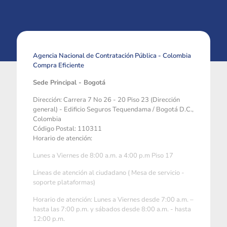
Agencia Nacional de Contratación Pública - Colombia
Compra Eficiente
Sede Principal - Bogotá
Dirección: Carrera 7 No 26 - 20 Piso 23 (Dirección
general) - Edificio Seguros Tequendama / Bogotá D.C.,
Colombia
Código Postal: 110311
Horario de atención:
Lunes a Viernes de 8:00 a.m. a 4:00 p.m Piso 17
Líneas de atención al ciudadano ( Mesa de servicio -
soporte plataformas)
Horario de atención: Lunes a Viernes desde 7:00 a.m. –
hasta las 7:00 p.m. y sábados desde 8:00 a.m. - hasta
12:00 p.m.