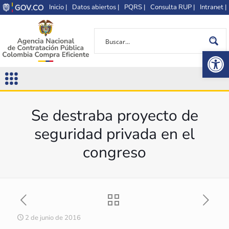
Inicio |
Datos abiertos |
PQRS |
Consulta RUP |
Intranet |
Op
Se destraba proyecto de
seguridad privada en el
congreso
2 de junio de 2016