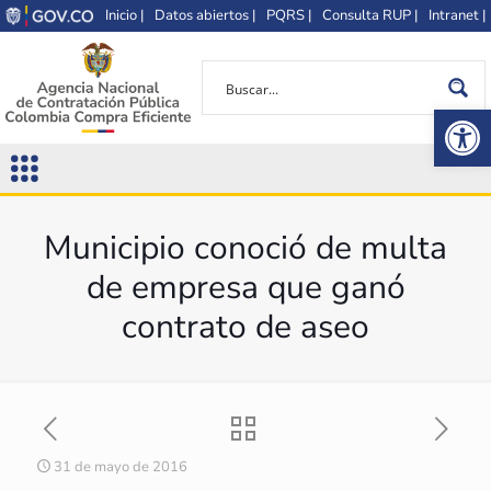
Inicio |
Datos abiertos |
PQRS |
Consulta RUP |
Intranet |
Op
Municipio conoció de multa
de empresa que ganó
contrato de aseo
31 de mayo de 2016