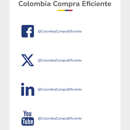
@ColombiaCompraEficiente
@ColombiaCompraEficiente
@ColombiaCompraEficiente
@ColombiaCompraEficiente