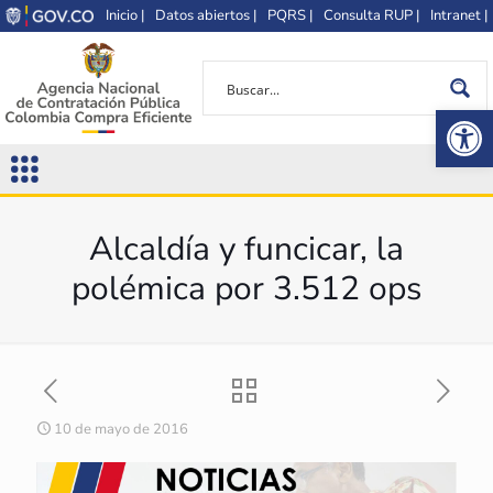
Inicio |
Datos abiertos |
PQRS |
Consulta RUP |
Intranet |
Op
Alcaldía y funcicar, la
polémica por 3.512 ops
10 de mayo de 2016