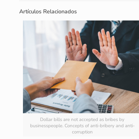
Artículos Relacionados
Dollar bills are not accepted as bribes by
businesspeople. Concepts of anti-bribery and anti-
corruption