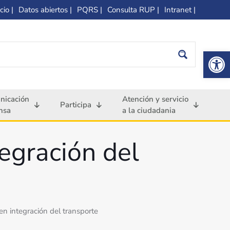
cio |
Datos abiertos |
PQRS |
Consulta RUP |
Intranet |
Op
nicación
Atención y servicio
Participa
nsa
a la ciudadania
egración del
en integración del transporte