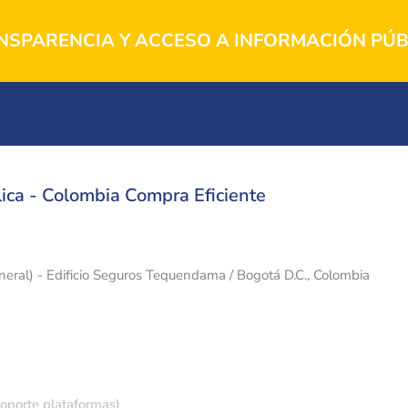
NSPARENCIA Y ACCESO A INFORMACIÓN PÚB
ica - Colombia Compra Eficiente
eneral) - Edificio Seguros Tequendama / Bogotá D.C., Colombia
soporte plataformas)