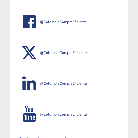
@ColombiaCompraEficiente
@ColombiaCompraEficiente
@ColombiaCompraEficiente
@ColombiaCompraEficiente