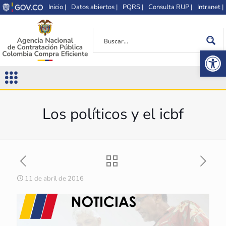
Inicio |
Datos abiertos |
PQRS |
Consulta RUP |
Intranet |
Op
Los políticos y el icbf
11 de abril de 2016