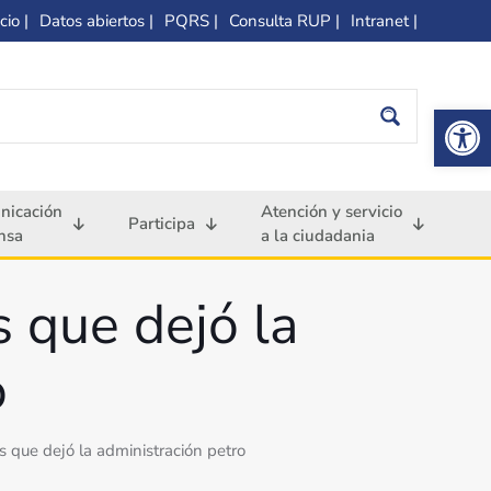
cio |
Datos abiertos |
PQRS |
Consulta RUP |
Intranet |
Op
nicación
Atención y servicio
Participa
nsa
a la ciudadania
os que dejó la
o
líos que dejó la administración petro