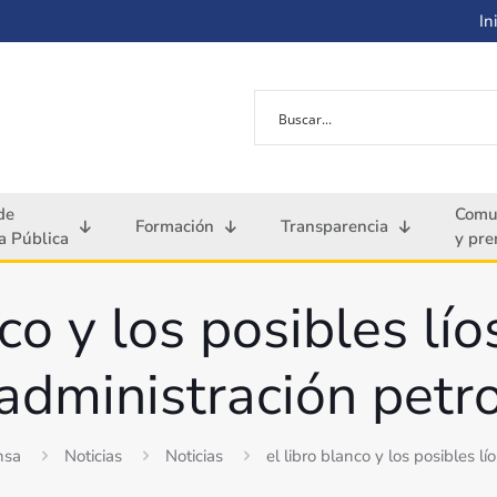
Ini
de
Comu
Formación
Transparencia
 Pública
y pre
nco y los posibles lí
administración petr
nsa
Noticias
Noticias
el libro blanco y los posibles 