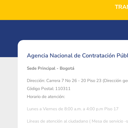
TRA
Agencia Nacional de Contratación Públ
Sede Principal - Bogotá
Dirección: Carrera 7 No 26 - 20 Piso 23 (Dirección g
Código Postal: 110311
Horario de atención:
Lunes a Viernes de 8:00 a.m. a 4:00 p.m Piso 17
Líneas de atención al ciudadano ( Mesa de servicio -