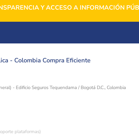
NSPARENCIA Y ACCESO A INFORMACIÓN PÚB
ica - Colombia Compra Eficiente
eneral) - Edificio Seguros Tequendama / Bogotá D.C., Colombia
soporte plataformas)