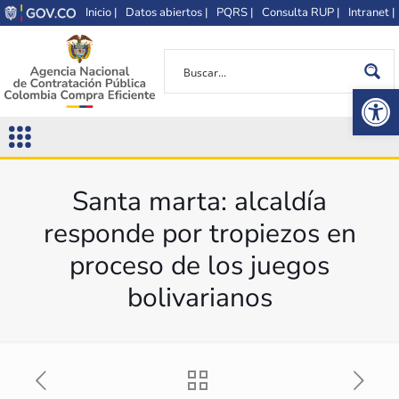
Inicio |
Datos abiertos |
PQRS |
Consulta RUP |
Intranet |
Op
Santa marta: alcaldía
responde por tropiezos en
proceso de los juegos
bolivarianos