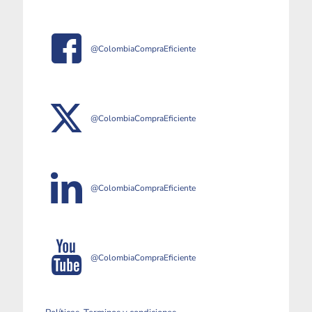
@ColombiaCompraEficiente
@ColombiaCompraEficiente
@ColombiaCompraEficiente
@ColombiaCompraEficiente