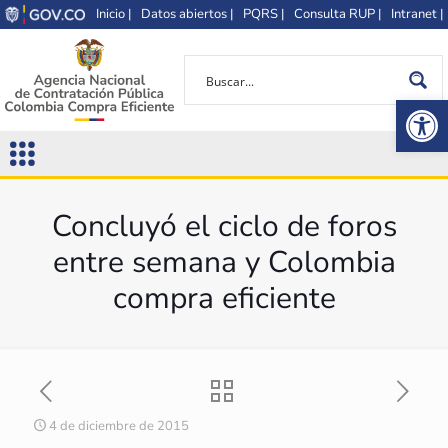
Inicio |
Datos abiertos |
PQRS |
Consulta RUP |
Intranet |
Op
Concluyó el ciclo de foros
entre semana y Colombia
compra eficiente
4 de diciembre de 2015