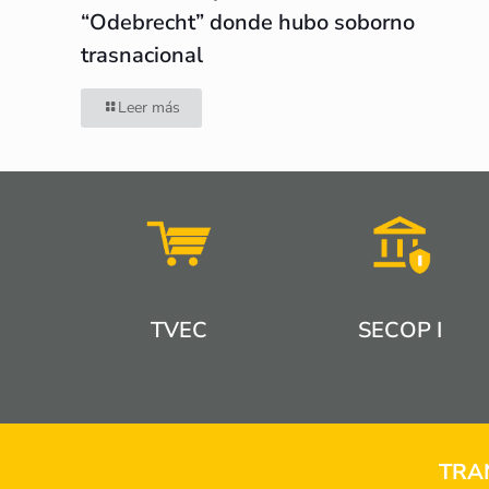
“Odebrecht” donde hubo soborno
trasnacional
Leer más
TVEC
SECOP I
TRA