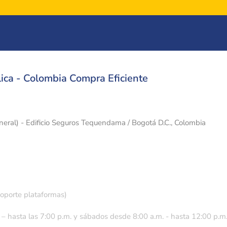
ica - Colombia Compra Eficiente
eneral) - Edificio Seguros Tequendama / Bogotá D.C., Colombia
soporte plataformas)
 – hasta las 7:00 p.m. y sábados desde 8:00 a.m. - hasta 12:00 p.m