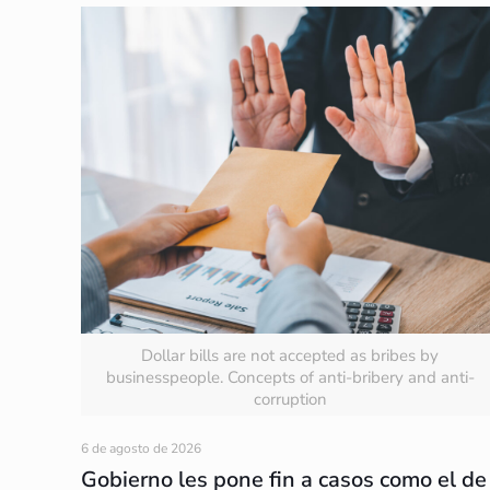
Dollar bills are not accepted as bribes by
businesspeople. Concepts of anti-bribery and anti-
corruption
6 de agosto de 2026
Gobierno les pone fin a casos como el de