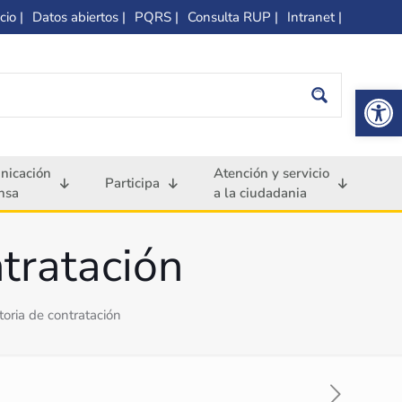
cio |
Datos abiertos |
PQRS |
Consulta RUP |
Intranet |
Op
nicación
Atención y servicio
Participa
nsa
a la ciudadania
ntratación
toria de contratación