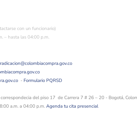
tactarse con un funcionario)
. – hasta las 04:00 p.m.
eradicacion@colombiacompra.gov.co
lombiacompra.gov.co
ra.gov.co
-
Formulario PQRSD
e correspondecia del piso 17 de Carrera 7 # 26 – 20 - Bogotá, Colo
08:00 a.m. a 04:00 p.m.
Agenda tu cita presencial