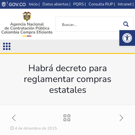
Inicio |
Datos abiertos |
PQRS |
Consulta RUP |
Intranet |
Op
Habrá decreto para
reglamentar compras
estatales
4 de diciembre de 2015