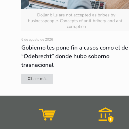
Dollar bills are not accepted as bribes by
businesspeople. Concepts of anti-bribery and anti-
corruption
6 de agosto de 2026
Gobierno les pone fin a casos como el de
“Odebrecht” donde hubo soborno
trasnacional
Leer más