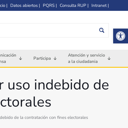
cio |
Datos abiertos |
PQRS |
Consulta RUP |
Intranet |
Op
nicación
Atención y servicio
Participa
nsa
a la ciudadania
r uso indebido de
ectorales
debido de la contratación con fines electorales