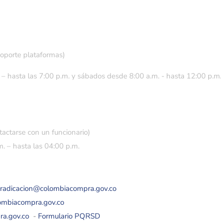
soporte plataformas)
 – hasta las 7:00 p.m. y sábados desde 8:00 a.m. - hasta 12:00 p.m
tactarse con un funcionario)
. – hasta las 04:00 p.m.
eradicacion@colombiacompra.gov.co
lombiacompra.gov.co
ra.gov.co
-
Formulario PQRSD