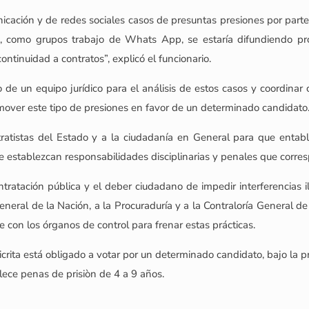
cación y de redes sociales casos de presuntas presiones por parte 
s, como grupos trabajo de Whats App, se estaría difundiendo pro
ontinuidad a contratos”, explicó el funcionario.
 de un equipo jurídico para el análisis de estos casos y coordinar 
omover este tipo de presiones en favor de un determinado candidato
atistas del Estado y a la ciudadanía en General para que entabl
e establezcan responsabilidades disciplinarias y penales que corre
ratación pública y el deber ciudadano de impedir interferencias i
eneral de la Nación, a la Procuraduría y a la Contraloría General d
e con los órganos de control para frenar estas prácticas.
icrita está obligado a votar por un determinado candidato, bajo la 
blece penas de prisiòn de 4 a 9 años.