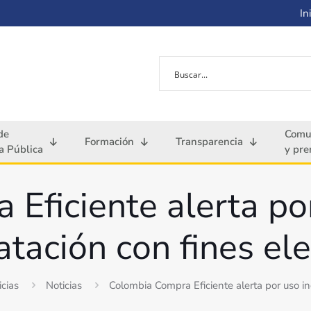
Ini
de
Comu
Formación
Transparencia
 Pública
y pre
Eficiente alerta po
atación con fines el
icias
Noticias
Colombia Compra Eficiente alerta por uso in