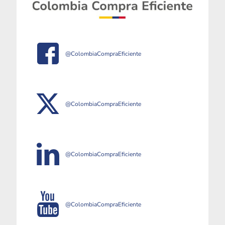
@ColombiaCompraEficiente
@ColombiaCompraEficiente
@ColombiaCompraEficiente
@ColombiaCompraEficiente