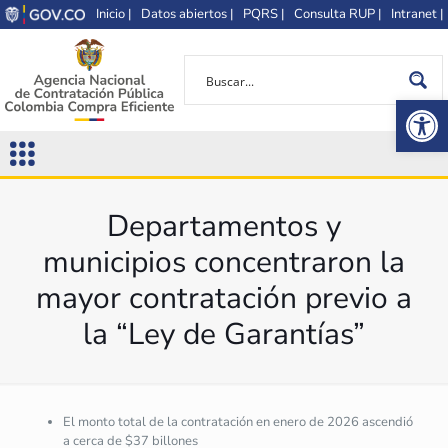
Inicio |
Datos abiertos |
PQRS |
Consulta RUP |
Intranet |
Op
Departamentos y
municipios concentraron la
mayor contratación previo a
la “Ley de Garantías”
El monto total de la contratación en enero de 2026 ascendió
a cerca de $37 billones