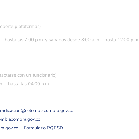
soporte plataformas)
 – hasta las 7:00 p.m. y sábados desde 8:00 a.m. - hasta 12:00 p.m
tactarse con un funcionario)
. – hasta las 04:00 p.m.
eradicacion@colombiacompra.gov.co
lombiacompra.gov.co
ra.gov.co
-
Formulario PQRSD