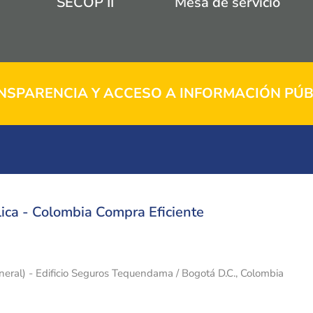
SECOP II
Mesa de servicio
NSPARENCIA Y ACCESO A INFORMACIÓN PÚB
ica - Colombia Compra Eficiente
eneral) - Edificio Seguros Tequendama / Bogotá D.C., Colombia