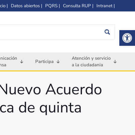
cio |
Datos abiertos |
PQRS |
Consulta RUP |
Intranet |
Op
nicación
Atención y servicio
Participa
nsa
a la ciudadania
– Nuevo Acuerdo
ca de quinta