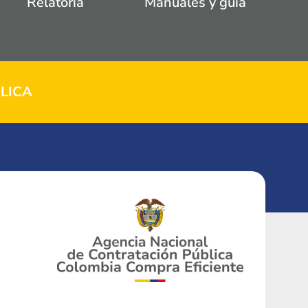
Relatoria
Manuales y guía
LICA