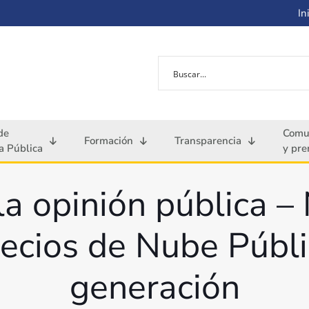
Ini
de
Comu
Formación
Transparencia
 Pública
y pre
a opinión pública 
ecios de Nube Públi
generación