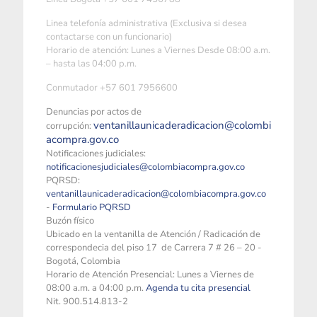
Linea telefonía administrativa (Exclusiva si desea
contactarse con un funcionario)
Horario de atención: Lunes a Viernes Desde 08:00 a.m.
– hasta las 04:00 p.m.
Conmutador +57 601 7956600
Denuncias por actos de
ventanillaunicaderadicacion@colombi
corrupción:
acompra.gov.co
Notificaciones judiciales:
notificacionesjudiciales@colombiacompra.gov.co
PQRSD:
ventanillaunicaderadicacion@colombiacompra.gov.co
-
Formulario PQRSD
Buzón físico
Ubicado en la ventanilla de Atención / Radicación de
correspondecia del piso 17 de Carrera 7 # 26 – 20 -
Bogotá, Colombia
Horario de Atención Presencial: Lunes a Viernes de
08:00 a.m. a 04:00 p.m.
Agenda tu cita presencial
Nit. 900.514.813-2