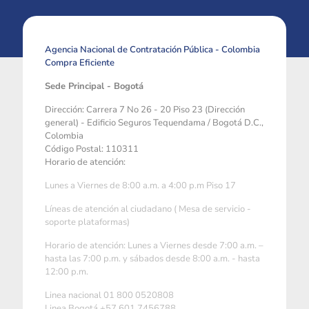
Agencia Nacional de Contratación Pública - Colombia
Compra Eficiente
Sede Principal - Bogotá
Dirección: Carrera 7 No 26 - 20 Piso 23 (Dirección
general) - Edificio Seguros Tequendama / Bogotá D.C.,
Colombia
Código Postal: 110311
Horario de atención:
Lunes a Viernes de 8:00 a.m. a 4:00 p.m Piso 17
Líneas de atención al ciudadano ( Mesa de servicio -
soporte plataformas)
Horario de atención: Lunes a Viernes desde 7:00 a.m. –
hasta las 7:00 p.m. y sábados desde 8:00 a.m. - hasta
12:00 p.m.
Linea nacional 01 800 0520808
Linea Bogotá +57 601 7456788