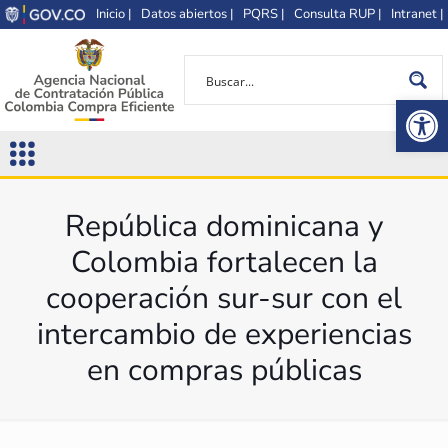
Inicio |
Datos abiertos |
PQRS |
Consulta RUP |
Intranet |
Op
República dominicana y
Colombia fortalecen la
cooperación sur-sur con el
intercambio de experiencias
en compras públicas