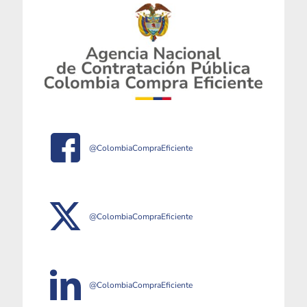
@ColombiaCompraEficiente
@ColombiaCompraEficiente
@ColombiaCompraEficiente