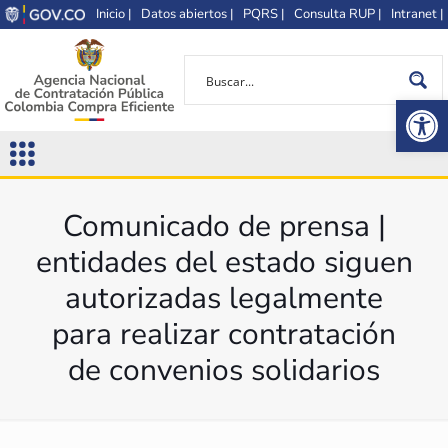
Inicio |
Datos abiertos |
PQRS |
Consulta RUP |
Intranet |
Op
Comunicado de prensa |
entidades del estado siguen
autorizadas legalmente
para realizar contratación
de convenios solidarios