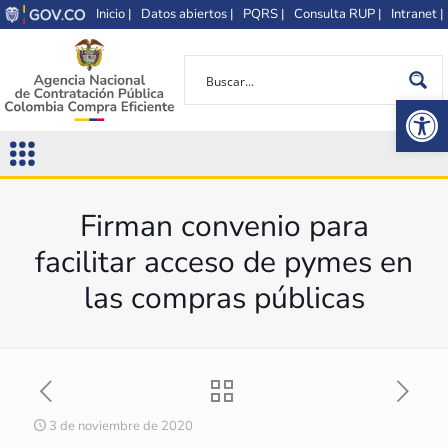
Inicio |
Datos abiertos |
PQRS |
Consulta RUP |
Intranet |
Op
Firman convenio para
facilitar acceso de pymes en
las compras públicas
3 de noviembre de 2020