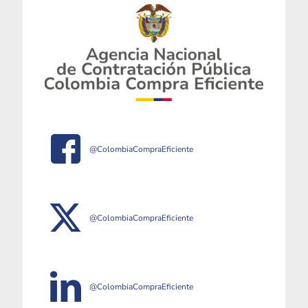
@ColombiaCompraEficiente
@ColombiaCompraEficiente
@ColombiaCompraEficiente