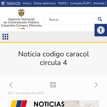
Inicio |
Datos abiertos |
PQRS |
Consulta RUP |
Intranet |
Op
Noticia codigo caracol
circula 4
27 de octubre de 2020