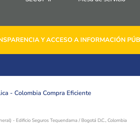
NSPARENCIA Y ACCESO A INFORMACIÓN PÚB
ica - Colombia Compra Eficiente
eneral) - Edificio Seguros Tequendama / Bogotá D.C., Colombia