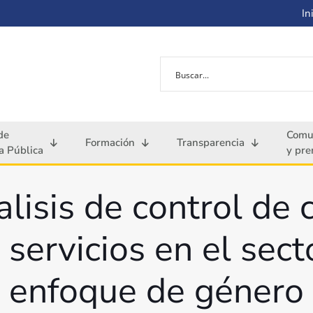
Ini
de
Comu
Formación
Transparencia
 Pública
y pre
lisis de control de 
 servicios en el sect
enfoque de género