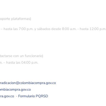
soporte plataformas)
 – hasta las 7:00 p.m. y sábados desde 8:00 a.m. - hasta 12:00 p.m
tactarse con un funcionario)
. – hasta las 04:00 p.m.
eradicacion@colombiacompra.gov.co
lombiacompra.gov.co
ra.gov.co
-
Formulario PQRSD