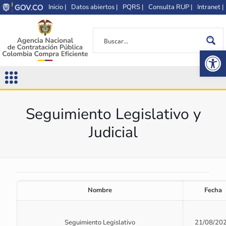
Inicio |
Datos abiertos |
PQRS |
Consulta RUP |
Intranet |
Op
Seguimiento Legislativo y
Judicial
Nombre
Fecha
Seguimiento Legislativo
21/08/20