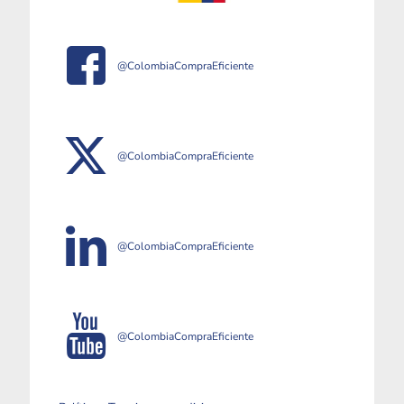
@ColombiaCompraEficiente
@ColombiaCompraEficiente
@ColombiaCompraEficiente
@ColombiaCompraEficiente