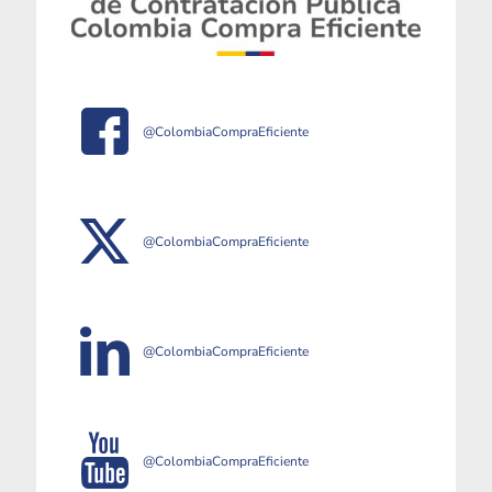
@ColombiaCompraEficiente
@ColombiaCompraEficiente
@ColombiaCompraEficiente
@ColombiaCompraEficiente