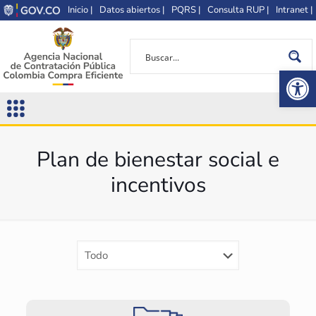
Inicio |
Datos abiertos |
PQRS |
Consulta RUP |
Intranet |
Op
Plan de bienestar social e
incentivos