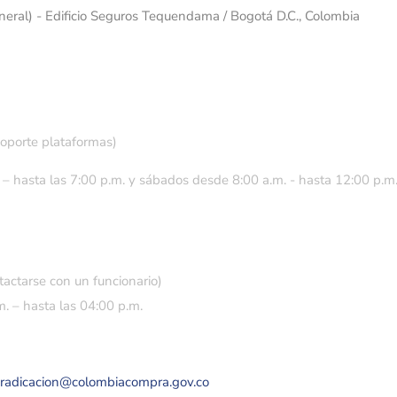
eneral) - Edificio Seguros Tequendama / Bogotá D.C., Colombia
soporte plataformas)
 – hasta las 7:00 p.m. y sábados desde 8:00 a.m. - hasta 12:00 p.m
tactarse con un funcionario)
. – hasta las 04:00 p.m.
eradicacion@colombiacompra.gov.co