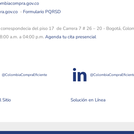
lombiacompra.gov.co
ra.gov.co
-
Formulario PQRSD
e correspondecia del piso 17 de Carrera 7 # 26 – 20 - Bogotá, Colo
08:00 a.m. a 04:00 p.m.
Agenda tu cita presencial
@ColombiaCompraEficiente
@ColombiaCompraEficient
 Sitio
Solución en Línea