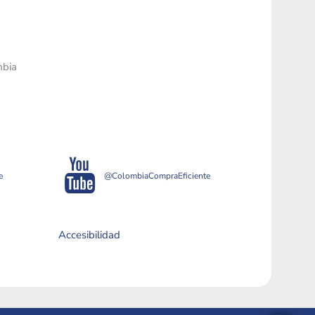
mbia
e
@ColombiaCompraEficiente
Accesibilidad