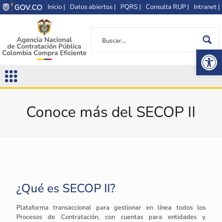
Inicio |
Datos abiertos |
PQRS |
Consulta RUP |
Intranet |
Op
Conoce más del SECOP II
¿Qué es SECOP II?
Plataforma transaccional para gestionar en línea todos los
Procesos de Contratación, con cuentas para entidades y