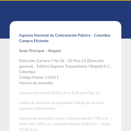
Agencia Nacional de Contratación Pública - Colombia
Compra Eficiente
Sede Principal - Bogotá
Dirección: Carrera 7 No 26 - 20 Piso 23 (Dirección
general) - Edificio Seguros Tequendama / Bogotá D.C.,
Colombia
Código Postal: 110311
Horario de atención:
Lunes a Viernes de 8:00 a.m. a 4:00 p.m Piso 17
Líneas de atención al ciudadano ( Mesa de servicio -
soporte plataformas)
Horario de atención: Lunes a Viernes desde 7:00 a.m. –
hasta las 7:00 p.m. y sábados desde 8:00 a.m. - hasta
12:00 p.m.