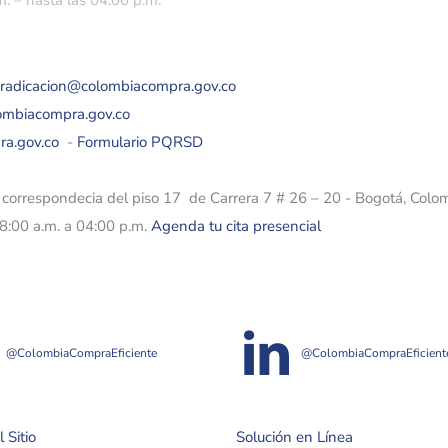
. – hasta las 04:00 p.m.
eradicacion@colombiacompra.gov.co
lombiacompra.gov.co
ra.gov.co
-
Formulario PQRSD
e correspondecia del piso 17 de Carrera 7 # 26 – 20 - Bogotá, Colo
08:00 a.m. a 04:00 p.m.
Agenda tu cita presencial
@ColombiaCompraEficiente
@ColombiaCompraEficient
 Sitio
Solución en Línea