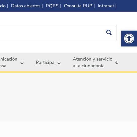
cio |
Datos abiertos |
PQRS |
Consulta RUP |
Intranet |
Op
nicación
Atención y servicio
Participa
nsa
a la ciudadania