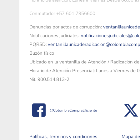
Horario de atención: Lunes a Viernes Desde 08:00 a.m
Conmutador +57 601 7956600
Denuncias por actos de corrupción:
ventanillaunicad
Notificaciones judiciales:
notificacionesjudiciales@co
PQRSD:
ventanillaunicaderadicacion@colombiacomp
Buzón físico
Ubicado en la ventanilla de Atención / Radicación d
Horario de Atención Presencial: Lunes a Viernes de 
Nit. 900.514.813-2
@ColombiaCompraEficiente
Políticas, Terminos y condiciones
Mapa del