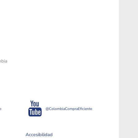
mbia
e
@ColombiaCompraEficiente
Accesibilidad